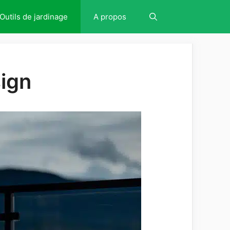
Outils de jardinage
A propos
sign