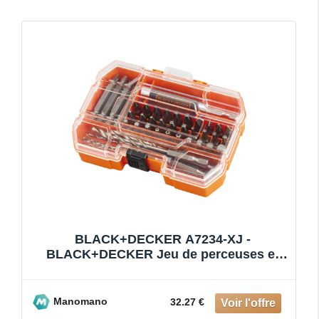
BLACK+DECKER A7234-XJ -
BLACK+DECKER Jeu de perceuses et
tournevis 45 pièces dans une petite mall
Manomano
32.27 €