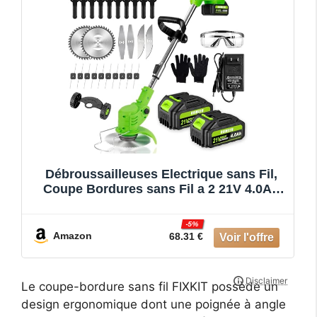
Débroussailleuses Electrique sans Fil,
Coupe Bordures sans Fil a 2 21V 4.0Ah
Batterie et Chargeur Rapide & 4 Types
Lames, Debrouissalleuses a Batterie
-5%
pour Tondre Les Pelouses du Jardin
Amazon
68.31 €
Pelouse Ferme
Le coupe-bordure sans fil FIXKIT possède un
design ergonomique dont une poignée à angle