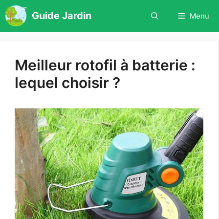
Aller
Guide Jardin
Menu
au
contenu
Meilleur rotofil à batterie :
lequel choisir ?