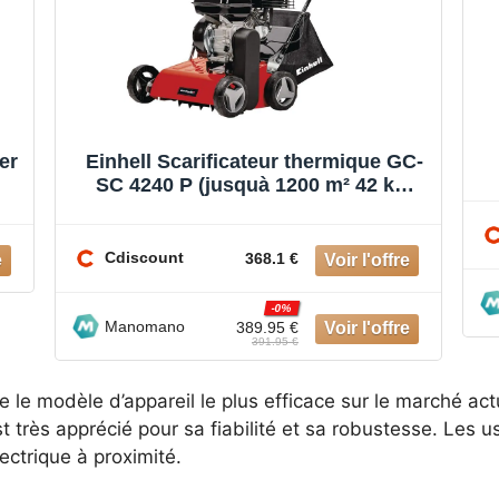
er
Einhell Scarificateur thermique GC-
SC 4240 P (jusquà 1200 m² 42 kW
moteur à 4 temps)
Cdiscount
368.1 €
-0%
Manomano
389.95 €
391.95 €
le modèle d’appareil le plus efficace sur le marché actu
 très apprécié pour sa fiabilité et sa robustesse. Les us
ctrique à proximité.