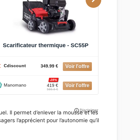
Scarificateur thermique - SC55P
Scarific
Scarificat
2000 m
Cdiscount
349.99 €
Cdiscoun
-28%
Manomano
419 €
586.6 €
Manoman
el. Il permet d’enlever la mousse et les
agers l’apprécient pour l’autonomie qu’il