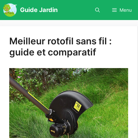
Aller
Guide Jardin
Menu
au
contenu
Meilleur rotofil sans fil :
guide et comparatif