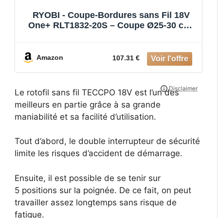
RYOBI - Coupe-Bordures sans Fil 18V
One+ RLT1832-20S – Coupe Ø25-30 cm,
Batterie 2Ah + Chargeur Inclus Hauteur
Télescopique, Mode Dresse-Bordure,
Idéal pour Bordures, Massifs et Talus
Amazon
107.31 €
Le rotofil sans fil TECCPO 18V est l’un des
meilleurs en partie grâce à sa grande
maniabilité et sa facilité d’utilisation.
Tout d’abord, le double interrupteur de sécurité
limite les risques d’accident de démarrage.
Ensuite, il est possible de se tenir sur
5 positions sur la poignée. De ce fait, on peut
travailler assez longtemps sans risque de
fatigue.