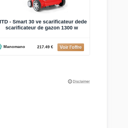
TD - Smart 30 ve scarificateur dede
Râteau-sc
scarificateur de gazon 1300 w
Scarificat
acie
Manomano
Manoman
217.49 €