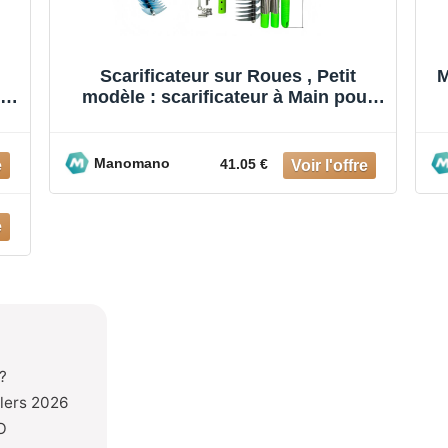
Scarificateur sur Roues , Petit
M
use
modèle : scarificateur à Main pour
enlever la Mousse, Largeur de T
Manomano
41.05 €
?
llers 2026
O