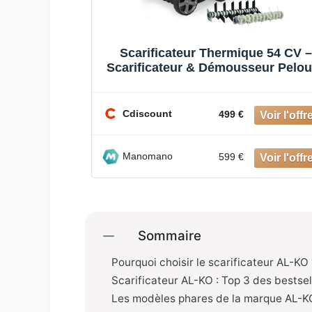
roues râteau
Scarificateur Thermique 54 CV –
gnée 166 cm
Scarificateur & Démousseur Pelo
e à r
2000 m² Largeur 40cm Réglab
Cdiscount
499 €
Manomano
599 €
Sommaire
Pourquoi choisir le scarificateur AL-KO 
Scarificateur AL-KO : Top 3 des bestse
Les modèles phares de la marque AL-K