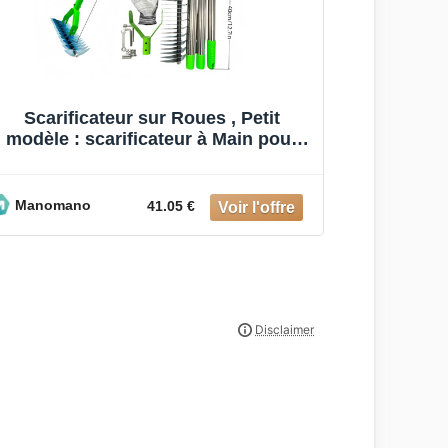
Scarificateur sur Roues , Petit
modèle : scarificateur à Main pour
enlever la Mousse, Largeur de T
Manomano
41.05 €