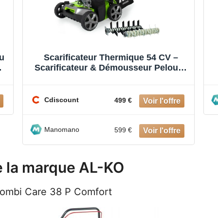
u
Scarificateur Thermique 54 CV –
m
Scarificateur & Démousseur Pelouse
2000 m² Largeur 40cm Réglab
Cdiscount
499 €
Manomano
599 €
e la marque AL-KO
Combi Care 38 P Comfort