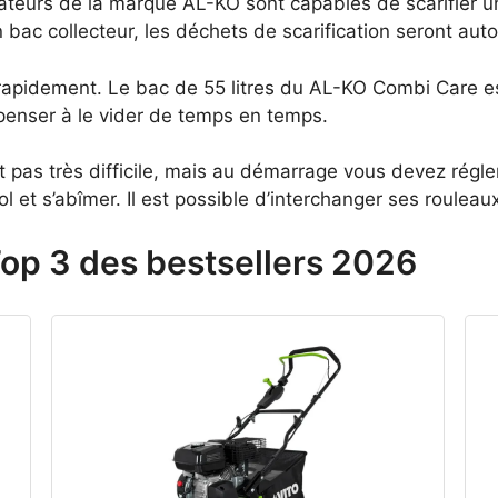
icateurs de la marque AL-KO sont capables de scarifier 
 bac collecteur, les déchets de scarification seront au
 rapidement. Le bac de 55 litres du AL-KO Combi Care est
penser à le vider de temps en temps.
st pas très difficile, mais au démarrage vous devez régle
l et s’abîmer. Il est possible d’interchanger ses rouleaux
Top 3 des bestsellers 2026