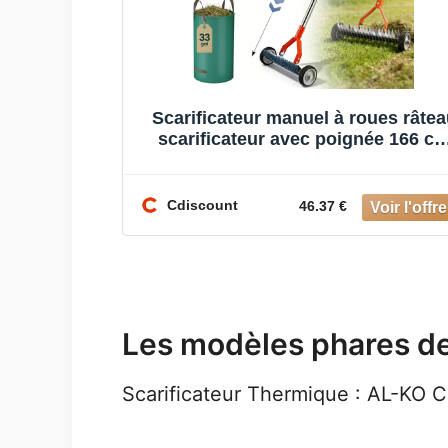
Scarificateur manuel à roues râtea
scarificateur avec poignée 166 c
aérateur de pelouse à r
Cdiscount
46.37 €
Les modèles phares d
Scarificateur Thermique : AL-KO 