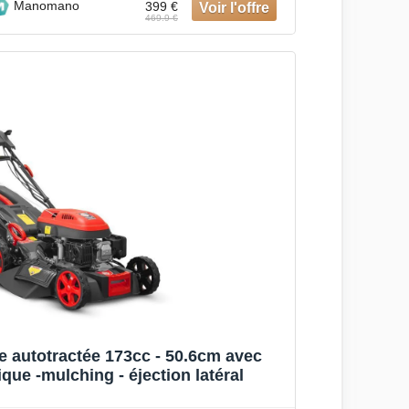
Manomano
399 €
469.9 €
 autotractée 173cc - 50.6cm avec
que -mulching - éjection latéral