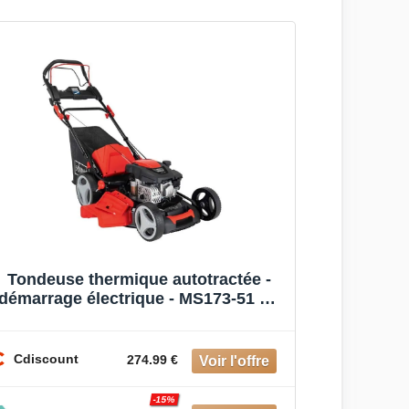
Tondeuse thermique autotractée -
démarrage électrique - MS173-51 E -
51 cm - 173cc - SCHEPPACH
Cdiscount
274.99 €
-15%