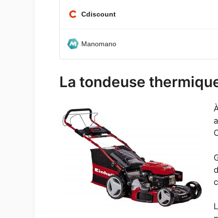
Cdiscount
Manomano
La tondeuse thermique
À
a
O
G
d
c
L