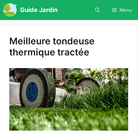
Aller
Guide Jardin
Menu
au
contenu
Meilleure tondeuse
thermique tractée