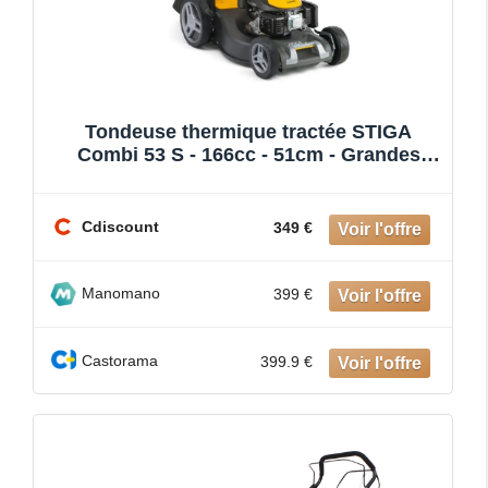
Tondeuse thermique tractée STIGA
Combi 53 S - 166cc - 51cm - Grandes
surfaces
Cdiscount
349 €
Manomano
399 €
Castorama
399.9 €