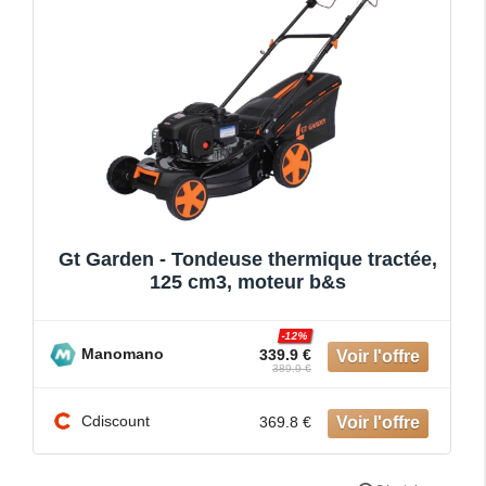
Gt Garden - Tondeuse thermique tractée,
125 cm3, moteur b&s
-12%
Manomano
339.9 €
389.9 €
Cdiscount
369.8 €