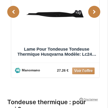
e
Lame Pour Tondeuse Tondeuse
Thermique Husqvarna Modèle: Lc247,
Lc247s, Lc247sp, Lc347v, Lc347 Vi J
Manomano
27.26 €
Tondeuse thermique : pour