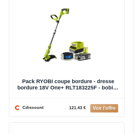
Pack RYOBI coupe bordure - dresse
bordure 18V One+ RLT183225F - bobine
simple fil diamètre 1.6mm x
Cdiscount
121.43 €