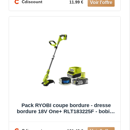
Cdiscount
11.99 €
Pack RYOBI coupe bordure - dresse
bordure 18V One+ RLT183225F - bobine
simple fil diamètre 1.6mm x