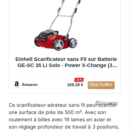
Einhell Scarificateur sans Fil sur Batterie
GE-SC 35 Li Solo - Power X-Change (36
V, Moteur Brushless, Surface conseillée
400 m², sans Batterie ni Chargeur)
-11%
Amazon
169.28 €
Ce scarificateur-aérateur sans fil peut scarifier
une surface de près de 500 m². Avec son
roulement à billes avec 16 lames en acier et
son réglage profondeur de travail à 3 positions,