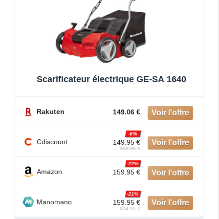
Scarificateur électrique GE-SA 1640
Rakuten
149.06 €
-6%
Cdiscount
149.95 €
159.95 €
-22%
Amazon
159.95 €
-21%
Manomano
159.95 €
204.95 €