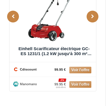
Einhell Scarificateur électrique GC-
Einhell S
ES 1231/1 (1.2 kW jusqu’à 300 m²
4240 P (j
roulement à billes + 8 double
Cdiscount
Cdiscoun
99.95 €
-3%
Manomano
Manoman
99.95 €
103.95 €