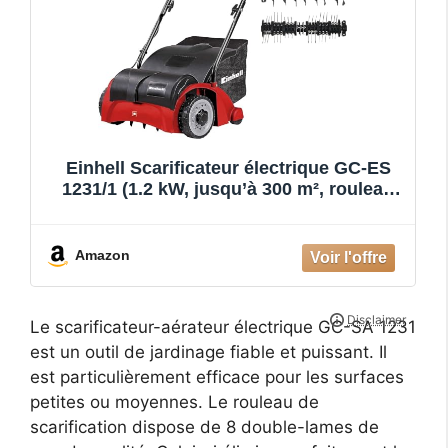
Einhell Scarificateur électrique GC-ES
1231/1 (1.2 kW, jusqu’à 300 m², rouleau
de scarification sur roulement à billes + 8
doubles lames, système de réglage de la
profondeur de travail à 3 niveaux)
Amazon
Le scarificateur-aérateur électrique GC-SA 1231
est un outil de jardinage fiable et puissant. Il
est particulièrement efficace pour les surfaces
petites ou moyennes. Le rouleau de
scarification dispose de 8 double-lames de