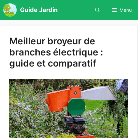
Aller
Guide Jardin
Menu
au
contenu
Meilleur broyeur de
branches électrique :
guide et comparatif